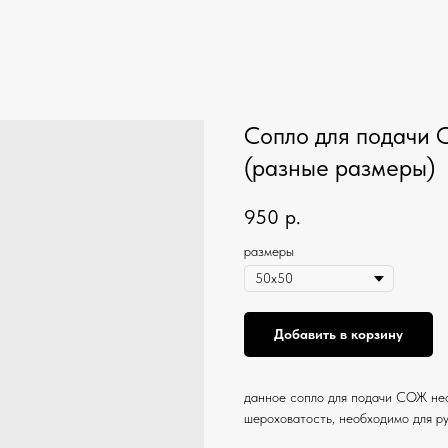
Сопло для подачи 
(разные размеры)
950
р.
размеры
Добавить в корзину
данное сопло для подачи СОЖ нео
шероховатость, необходимо для р