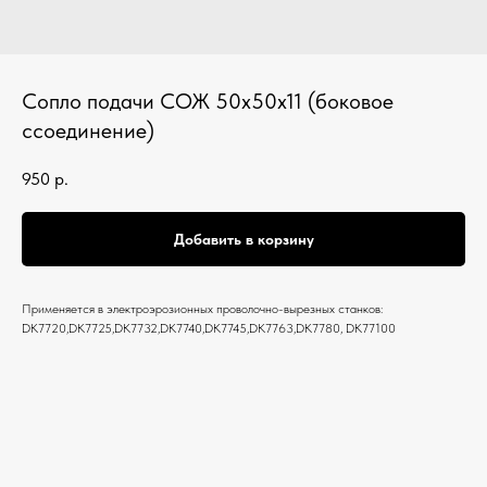
Сопло подачи СОЖ 50х50х11 (боковое
ссоединение)
950
р.
Добавить в корзину
Применяется в электроэрозионных проволочно-вырезных станков:
DK7720,DK7725,DK7732,DK7740,DK7745,DK7763,DK7780, DK77100