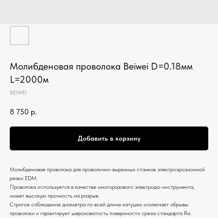
Молибденовая проволока Beiwei D=0.18мм
L=2000м
BEIWEI
8 750
р.
Добавить в корзину
Молибденовая проволока для проволочно-вырезных станков электроэрозионной
резки EDM.
Проволока используется в качестве многоразового электрода-инструмента,
имеет высокую прочность на разрыв.
Строгое соблюдение диаметра по всей длине катушки исключает обрывы
проволоки и гарантирует шероховатость поверхности среза стандарта Ra.