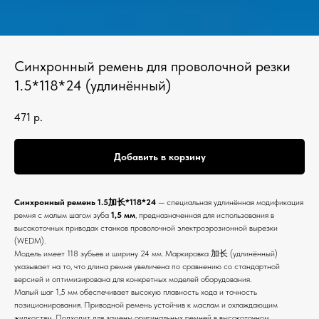
Синхронный ремень для проволочной резки
1.5*118*24 (удлинённый)
471
р.
Добавить в корзину
Синхронный ремень 1.5加长*118*24
— специальная удлинённая модификация
ремня с малым шагом зуба
1,5 мм
, предназначенная для использования в
высокоточных приводах станков проволочной электроэрозионной вырезки
(WEDM).
Модель имеет 118 зубьев и ширину 24 мм. Маркировка 加长 (удлинённый)
указывает на то, что длина ремня увеличена по сравнению со стандартной
версией и оптимизирована для конкретных моделей оборудования.
Малый шаг 1,5 мм обеспечивает высокую плавность хода и точность
позиционирования. Приводной ремень устойчив к маслам и охлаждающим
жидкостям. Подходит для замены оригинальных ремней в высокоточном