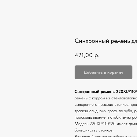
Синхронный ремень дл
471,00
р.
Добавить в корзину
Синхронный ремень 220XL*110
ремень с кордом из стекловолокн
синхронного привода станков пров
трапециевидному профилю зуба, р
проскальзывание и стабильную ра
Модель 220XL*110*20 имеет длину
большинству станков.
Резиновый состав устойчив к воз