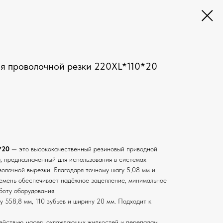
я проволочной резки 220XL*110*20
*20
— это высококачественный резиновый приводной
а, предназначенный для использования в системах
олочной вырезки. Благодаря точному шагу 5,08 мм и
емень обеспечивает надёжное зацепление, минимальное
боту оборудования.
 558,8 мм, 110 зубьев и ширину 20 мм. Подходит к
действию масел, охлаждающих жидкостей и перепадам