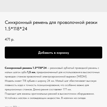
Синхронный ремень для проволочной резки
1.5*118*24
471
р.
Добавить в корзину
Синхронный ремень 1.5*118*24
— резиновый зубчатый приводной ремень с
малым шагом зуба
1,5 мм
, предназначенный для использования в высокоточных
приводах станков проволочной электроэрозионной вырезки (WEDM).
Модель имеет 118 зубьев и ширину 24 мм. Малый шаг обеспечивает высокую
плавность хода и точность позиционирования, что особенно важно для
прецизионных станков. Длина ремня составляет 177 мм.
Подходит для замены оригинальных ремней в высокоточном оборудовании.
Устойчив к маслам и охлаждающим жидкостям. В наличии на складе.
длина: 117мм