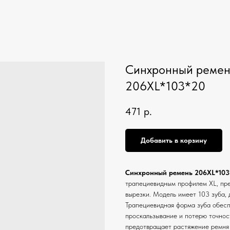
Синхронный ремень
206XL*103*20
471
р.
Добавить в корзину
Синхронный ремень 206XL*103
трапециевидным профилем XL, пре
вырезки. Модель имеет 103 зуба, 
Трапециевидная форма зуба обесп
проскальзывание и потерю точнос
предотвращает растяжение ремня 